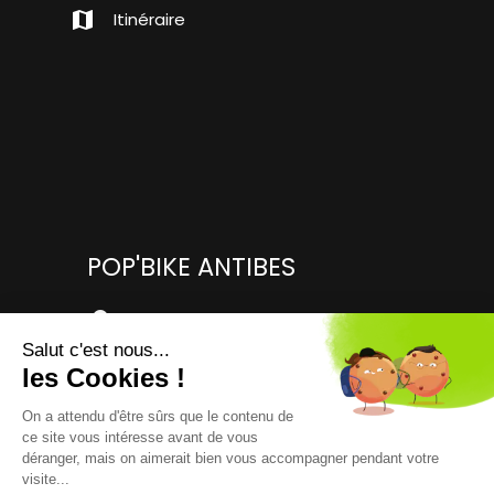
map
Itinéraire
POP'BIKE ANTIBES
location_on
113 Boulevard du Président Wilson,
06160 Antibes
mail_outline
juanlespins@popbike.fr
language
www.popbike.fr
phone
+33 (0)4 93 33 69 38