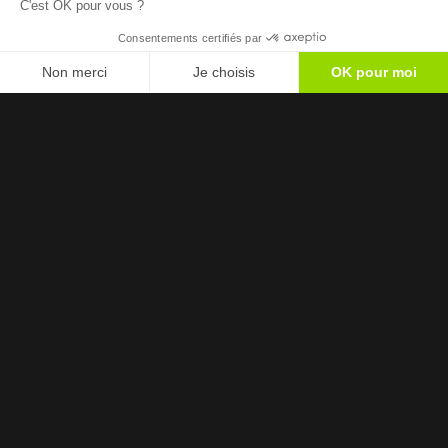
phone
06 43 90 13 81
query_builder
Ouvert 7j/7 de 9h à 18h30
event
event
event
CANNES
JUAN LES PINS
THÉOULES-SUR-MER
map
Itinéraire
Informations complémentaires
Mentions légales
Politique de confidentialité
Nos partenaires
MOYENS DE
PAIEMENT