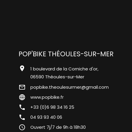
POP'BIKE THÉOULES-SUR-MER
location_on
1 boulevard de la Corniche d'or,
06590 Théoules-sur-Mer
mail_outline
popbike.theoulesurmer@gmail.com
language
www.popbike.fr
phone
+33 (0)6 98 34 16 25
phone
04 93 93 40 06
query_builder
Ouvert 7j/7 de 9h à 18h30