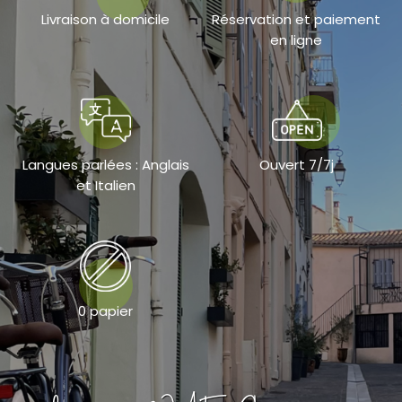
Livraison à domicile
Réservation et paiement
en ligne
Langues parlées : Anglais
Ouvert 7/7j
et Italien
0 papier