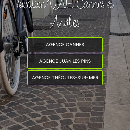
location VAE Cannes et
Antibes
AGENCE CANNES
AGENCE JUAN LES PINS
AGENCE THÉOULES-SUR-MER