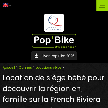
Select Language
▼
get_app
Flyer Pop'Bike 2026
Accueil
>
Cannes
>
Locations vélos
>
Location de siège bébé pour
découvrir la région en
famille sur la French Riviera