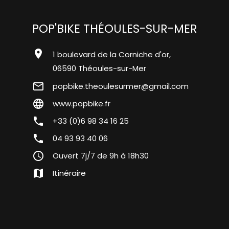
POP'BIKE THÉOULES-SUR-MER
location_on
1 boulevard de la Corniche d'or,
06590 Théoules-sur-Mer
mail_outline
popbike.theoulesurmer@gmail.com
language
www.popbike.fr
phone
+33 (0)6 98 34 16 25
phone
04 93 93 40 06
query_builder
Ouvert 7j/7 de 9h à 18h30
map
Itinéraire