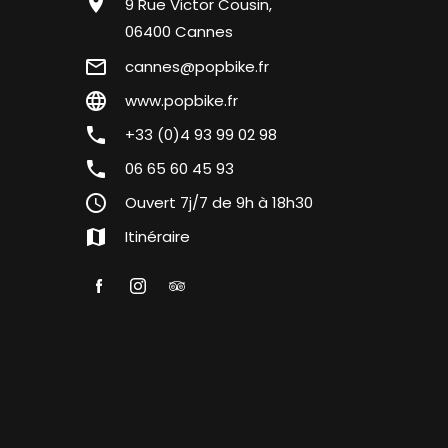
location_on
9 Rue Victor Cousin,
06400 Cannes
mail_outline
cannes@popbike.fr
language
www.popbike.fr
phone
+33 (0)4 93 99 02 98
phone
06 65 60 45 93
query_builder
Ouvert 7j/7 de 9h à 18h30
map
Itinéraire